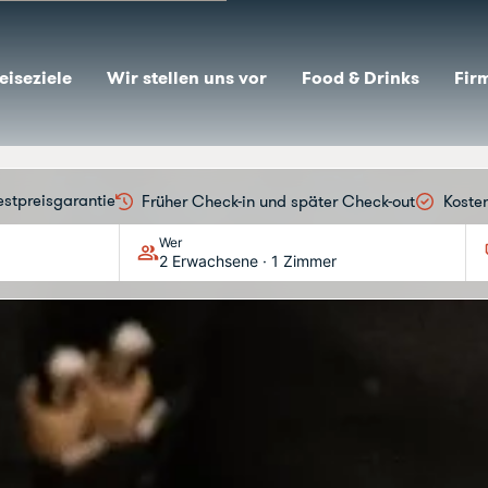
eiseziele
Wir stellen uns vor
Food & Drinks
Fir
Hesperia Blog
estpreisgarantie
Früher Check-in und später Check-out
Koste
Wer
2 Erwachsene · 1 Zimmer