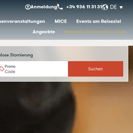
Anmeldung
+34 936 11 31 31
DE
menveranstaltungen
MICE
Events am Reiseziel
Angeobte
Hesperia Connection Club
nlose Stornierung
Promo
Suchen