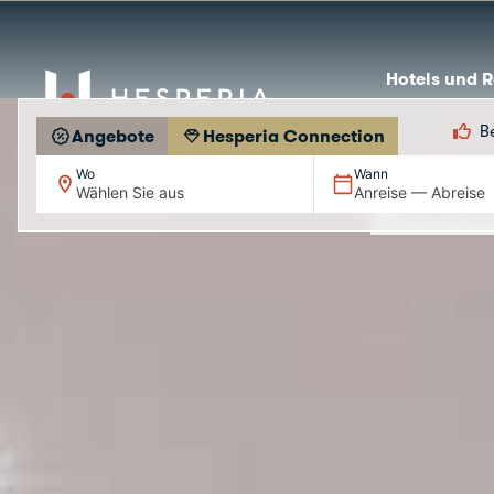
Hotels und R
B
Angebote
Hesperia Connection
Wo
Wann
Wählen Sie aus
Anreise — Abreise
Fordern Si