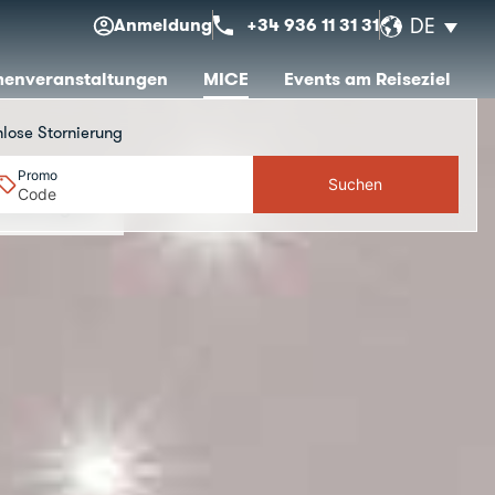
Anmeldung
+34 936 11 31 31
DE
menveranstaltungen
MICE
Events am Reiseziel
Angeobte
Hesperia Connection Club
nlose Stornierung
Promo
Suchen
staltung an