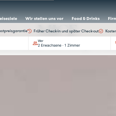
eiseziele
Wir stellen uns vor
Food & Drinks
Fir
MICE
estpreisgarantie
Früher Check-in und später Check-out
Koste
Wer
2 Erwachsene · 1 Zimmer
e einen unverbindlichen Kostenvoranschlag für Ihre Veran