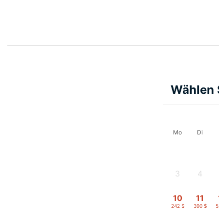
Wählen 
Mo
Di
3
4
-
-
10
11
242 $
390 $
5