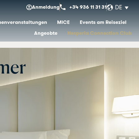
Anmeldung
+34 936 11 31 31
DE
menveranstaltungen
MICE
Events am Reiseziel
Angeobte
Hesperia Connection Club
mer