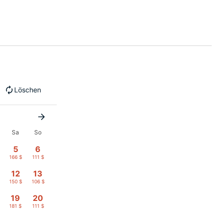
Löschen
Sa
So
5
6
166 $
111 $
12
13
150 $
106 $
19
20
181 $
111 $