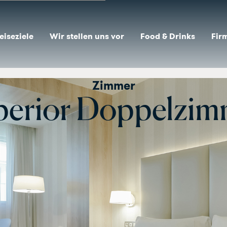
eiseziele
Wir stellen uns vor
Food & Drinks
Fir
Zimmer
perior Doppelzim