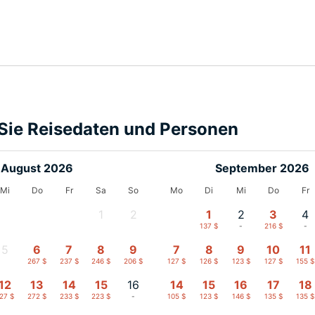
Sie Reisedaten und Personen
August 2026
September 2026
Mi
Do
Fr
Sa
So
Mo
Di
Mi
Do
Fr
1
2
1
2
3
4
-
-
137 $
-
216 $
-
5
6
7
8
9
7
8
9
10
11
-
267 $
237 $
246 $
206 $
127 $
126 $
123 $
127 $
155 $
12
13
14
15
16
14
15
16
17
18
27 $
272 $
233 $
223 $
-
105 $
123 $
146 $
135 $
135 $