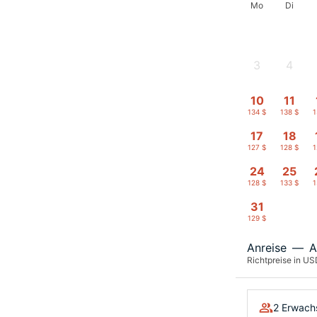
Mo
Di
3
4
-
-
10
11
134 $
138 $
1
17
18
127 $
128 $
1
24
25
128 $
133 $
1
31
129 $
Anreise
—
A
Richtpreise in US
2 Erwach