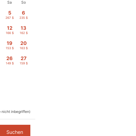
Sa
So
5
6
267 $
235 $
12
13
166 $
162 $
19
20
153 $
163 $
26
27
149 $
159 $
nicht inbegriffen)
Suchen