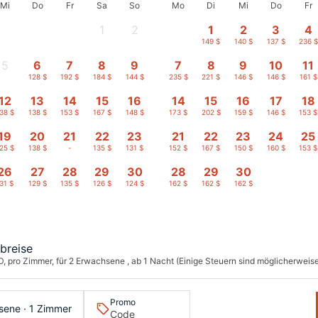
Mi
Do
Fr
Sa
So
Mo
Di
Mi
Do
Fr
1
2
1
2
3
4
-
-
149 $
140 $
137 $
236 $
5
6
7
8
9
7
8
9
10
11
-
128 $
192 $
184 $
144 $
235 $
221 $
146 $
146 $
161 $
12
13
14
15
16
14
15
16
17
18
38 $
138 $
153 $
167 $
148 $
173 $
202 $
159 $
146 $
153 $
19
20
21
22
23
21
22
23
24
25
25 $
138 $
-
135 $
131 $
152 $
167 $
150 $
160 $
153 $
26
27
28
29
30
28
29
30
31 $
129 $
135 $
126 $
124 $
162 $
162 $
162 $
breise
D, pro Zimmer, für 2 Erwachsene , ab 1 Nacht (Einige Steuern sind möglicherweise 
Promo
sene · 1 Zimmer