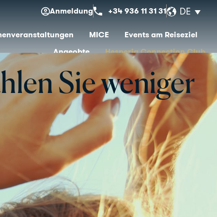
Anmeldung
+34 936 11 31 31
DE
menveranstaltungen
MICE
Events am Reiseziel
Angeobte
Hesperia Connection Club
hlen Sie weniger