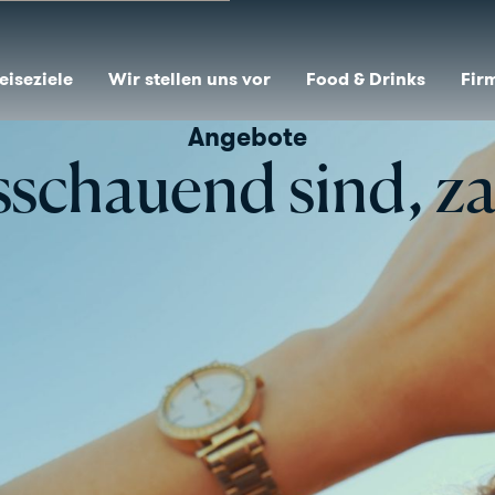
eiseziele
Wir stellen uns vor
Food & Drinks
Fir
Angebote
schauend sind, za