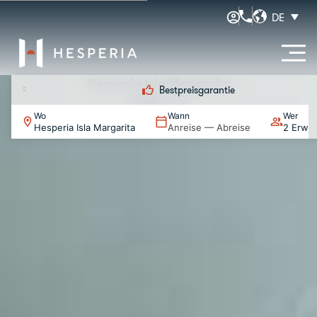
DE
Hesperia Isla Margarita
Früher Check-in und später Check-out
MICE
Wo
Wann
Wer
Hesperia Isla Margarita
Anreise — Abreise
2 Erwac