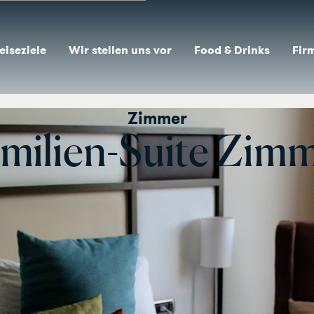
eiseziele
Wir stellen uns vor
Food & Drinks
Fir
Zimmer
milien-Suite Zim