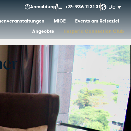
Anmeldung
+34 936 11 31 31
DE
menveranstaltungen
MICE
Events am Reiseziel
Angeobte
Hesperia Connection Club
mer