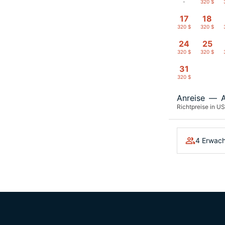
-
320 $
17
18
320 $
320 $
24
25
320 $
320 $
31
320 $
Anreise
—
Richtpreise in US
4 Erwach