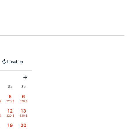
Löschen
Sa
So
5
6
$
320 $
320 $
12
13
$
320 $
320 $
19
20