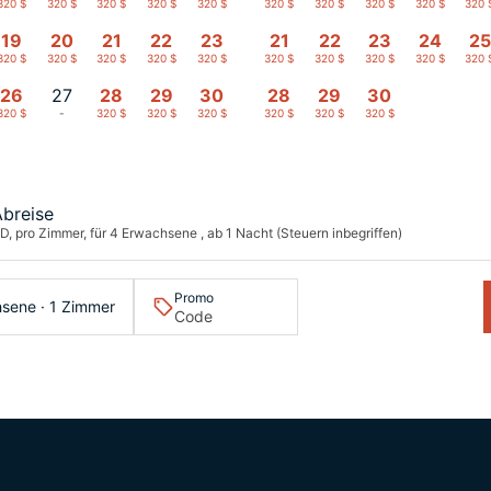
320 $
320 $
320 $
320 $
320 $
320 $
320 $
320 $
320 $
320 
19
20
21
22
23
21
22
23
24
25
320 $
320 $
320 $
320 $
320 $
320 $
320 $
320 $
320 $
320 
26
27
28
29
30
28
29
30
320 $
-
320 $
320 $
320 $
320 $
320 $
320 $
Abreise
D, pro Zimmer, für 4 Erwachsene , ab 1 Nacht (Steuern inbegriffen)
Promo
sene · 1 Zimmer