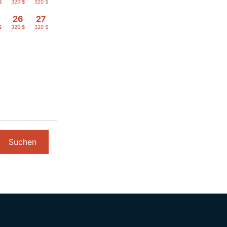
$
320 $
320 $
26
27
$
320 $
320 $
Suchen