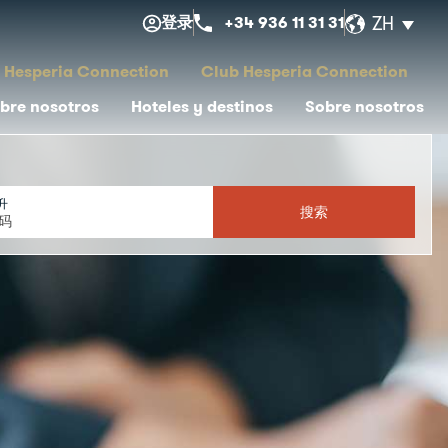
登录
+34 936 11 31 31
ZH
 Hesperia Connection
Club Hesperia Connection
bre nosotros
Hoteles y destinos
Sobre nosotros
升
搜索