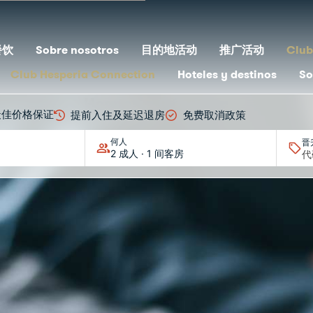
餐饮
Sobre nosotros
目的地活动
推广活动
Club
Club Hesperia Connection
Hoteles y destinos
So
Hesperia Córdoba
最佳价格保证
提前入住及延迟退房
免费取消政策
活动
何人
晋
2 成人 · 1 间客房