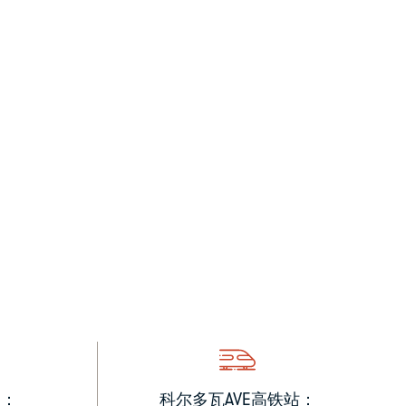
堂：
科尔多瓦AVE高铁站：