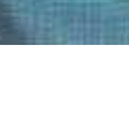
登录/注册
哪里
何时
晋升
管理我的预订
管理我的预订
何人
1房间
成年人
2
Inicio
推广活动
自13岁
儿童
0
至12岁
发现您的最佳旅行计划
添加房间
申请
探索城市，感受精彩体验，在 Hesperia 酒店的陪伴下享受
假期的最佳优惠。看看我们为您精心准备的一切。