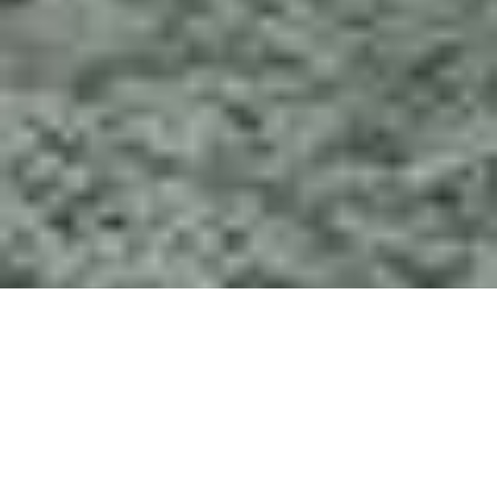
登录/注册
哪里
何时
晋升
登录/注册
管理我的预订
管理我的预订
何人
1房间
成年人
2
自13岁
儿童
0
至12岁