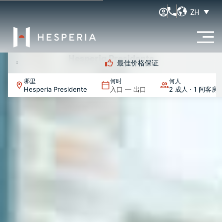
ZH
Hesperia Presidente
格保证
提前入住及
活动
哪里
何时
何人
Hesperia Presidente
入口 — 出口
2 成人 · 1 间客房