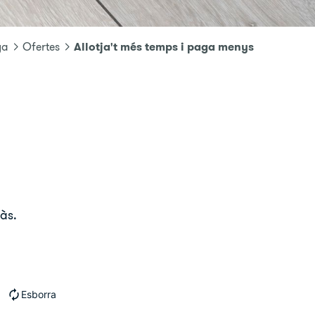
Allotja't més temps i paga menys
ya
Ofertes
às.
Esborra