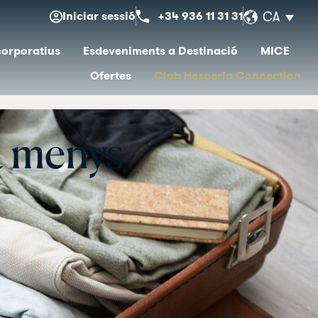
Iniciar sessió
+34 936 11 31 31
CA
corporatius
Esdeveniments a Destinació
MICE
Ofertes
Club Hesperia Connection
a menys