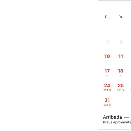
Dl.
Dt.
3
4
-
-
10
11
-
-
17
18
-
-
24
25
121 $
121 $
31
121 $
Arribada
—
Preus aproximats 