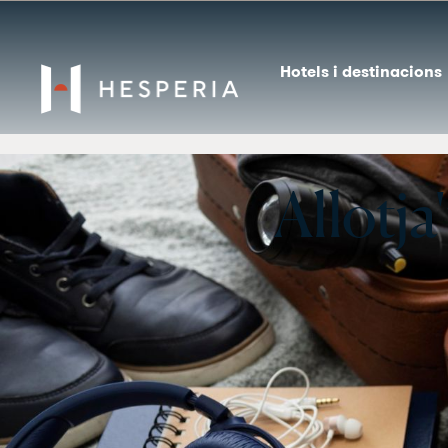
Hotels i destinacions
Allotj