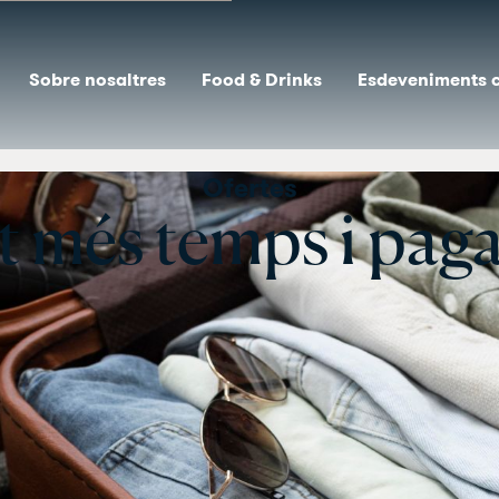
Sobre nosaltres
Food & Drinks
Esdeveniments 
Ofertes
a't més temps i pag