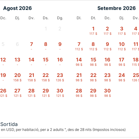
Agost 2026
Setembre 2026
Dc.
Dj.
Dv.
Ds.
Dg.
Dl.
Dt.
Dc.
Dj.
Dv.
1
2
1
2
3
4
-
-
117 $
117 $
117 $
117 
5
6
7
8
9
7
8
9
10
11
-
-
-
-
-
112 $
112 $
112 $
112 $
117 
12
13
14
15
16
14
15
16
17
18
-
-
-
-
-
98 $
98 $
98 $
98 $
115 
19
20
21
22
23
21
22
23
24
25
-
158 $
158 $
158 $
126 $
98 $
98 $
98 $
98 $
126 
26
27
28
29
30
28
29
30
121 $
121 $
121 $
121 $
121 $
98 $
98 $
98 $
Sortida
en USD, per habitació, per a 2 adults ", des de 28 nits (Impostos inclosos)