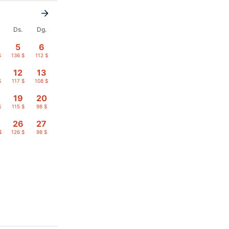
Ds.
Dg.
5
6
$
136 $
112 $
12
13
$
117 $
108 $
19
20
$
115 $
98 $
26
27
$
126 $
98 $