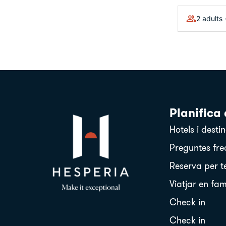
2 adults 
Planifica 
Hotels i desti
Preguntes fre
Reserva per t
Viatjar en fam
Check in
Check in