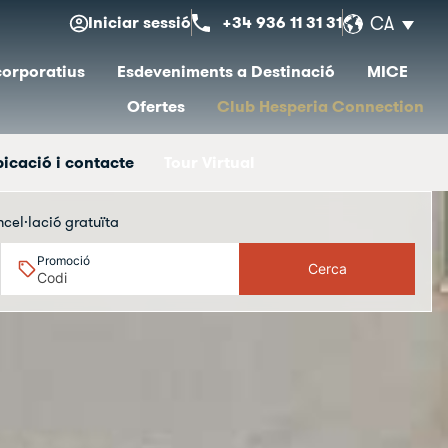
Iniciar sessió
+34 936 11 31 31
CA
corporatius
Esdeveniments a Destinació
MICE
Ofertes
Club Hesperia Connection
icació i contacte
Tour Virtual
ncel·lació gratuïta
Promoció
Cerca