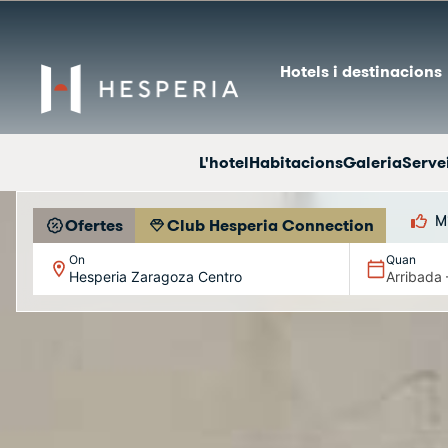
Hotels i destinacions
L'hotel
Habitacions
Galeria
Serve
Mi
Ofertes
Club Hesperia Connection
On
Quan
Hesperia Zaragoza Centro
Arribada