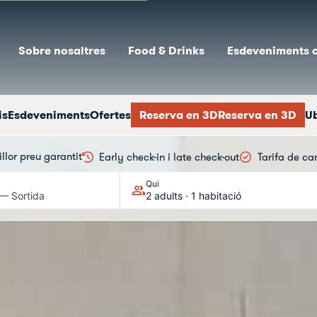
Sobre nosaltres
Food & Drinks
Esdeveniments 
is
Esdeveniments
Ofertes
Reserva en 3DReserva en 3D
Ub
llor preu garantit
Early check-in i late check-out
Tarifa de ca
Qui
 — Sortida
2 adults · 1 habitació