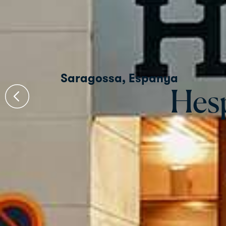
Saragossa, Espanya
Hes
Hes