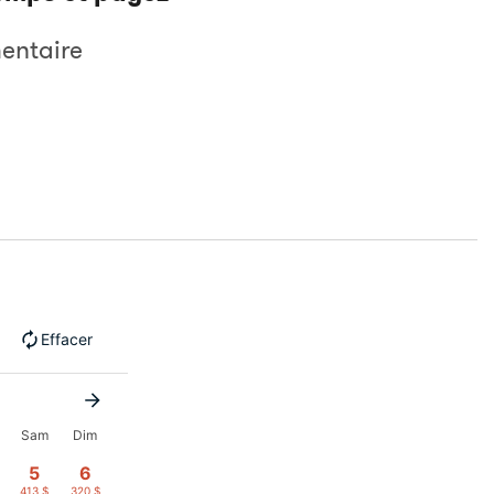
entaire
Effacer
Sam
Dim
5
6
413 $
320 $