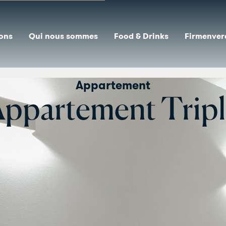
ions
Qui nous sommes
Food & Drinks
Firmenver
Appartement
ppartement Tripl