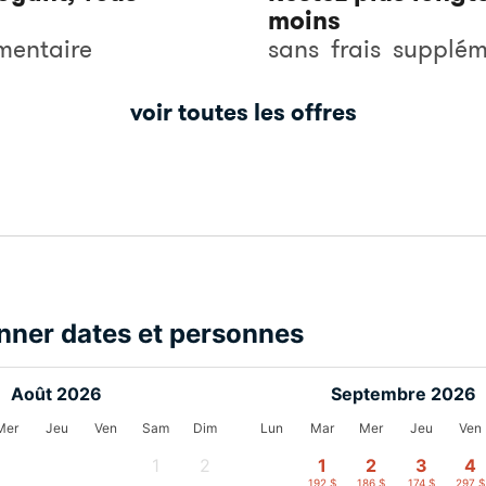
moins
mentaire
sans
frais
supplém
voir toutes les offres
nner dates et personnes
Août 2026
Septembre 2026
Mer
Jeu
Ven
Sam
Dim
Lun
Mar
Mer
Jeu
Ven
1
2
1
2
3
4
-
-
192 $
186 $
174 $
297 $