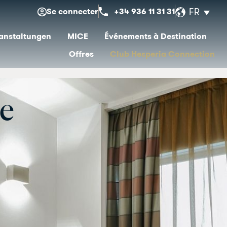
Se connecter
+34 936 11 31 31
FR
anstaltungen
MICE
Événements à Destination
Offres
Club Hesperia Connection
e