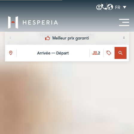
FR
Hesperia Apartments
Arrivée anticipée et départ tardif
Confort et confort comme à
Arrivée — Départ
2
la maison