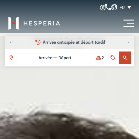
FR
Hesperia A Coruña Centro
L’hôtel
Chambres
Services
Galerie
Événements
Offres
Ré
Arrivée anticipée et départ tardif
Offres
Arrivée — Départ
2