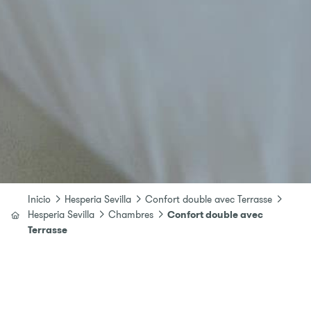
Inicio
Hesperia Sevilla
Confort double avec Terrasse
Hesperia Sevilla
Chambres
Confort double avec
Terrasse
Se connecter / Adhérez
Où
Quand
Promotion
Quand
Gérer ma réservation
Gérer ma réservation
Qui
Qui
Voir toutes les chambres