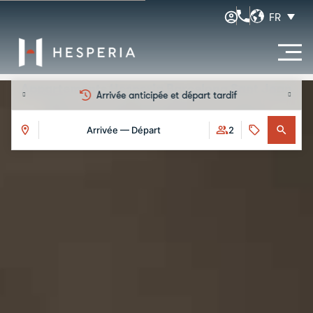
FR
Appartements Hesperia Barcelona Sant Joan
L’hôtel
Appartements
Galerie
Services
Réserve en 3D
S
Arrivée anticipée et départ tardif
Réservation immersive
Arrivée — Départ
2