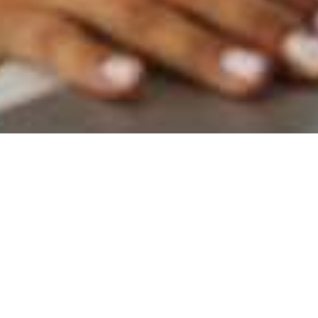
Se connecter / Adhérez
Où
Quand
Promotion
Gérer ma réservation
Gérer ma réservation
Qui
Chambre​ 1
adultes
2
De 13 ans
enfants
0
Inicio
Hesperia Zaragoza Centro
Réservation immersive
Jusqu'à 12 ans
Ajouter chambre
Appliquer