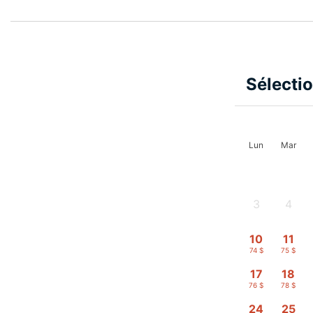
Sélecti
Lun
Mar
3
4
-
-
10
11
74 $
75 $
17
18
76 $
78 $
24
25