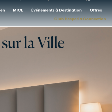
Se connecter
+34 936 11 31 31
FR
anstaltungen
MICE
Événements à Destination
Offres
Club Hesperia Connection
ur la Ville