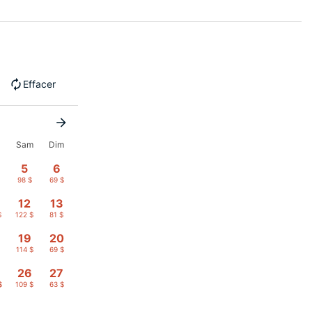
Effacer
n
Sam
Dim
5
6
$
98 $
69 $
12
13
$
122 $
81 $
19
20
114 $
69 $
26
27
$
109 $
63 $