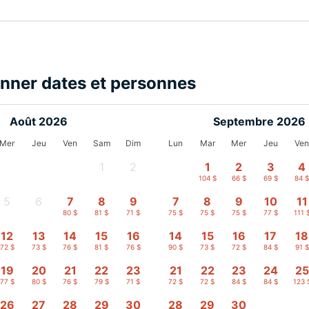
onner dates et personnes
Août 2026
Septembre 2026
Mer
Jeu
Ven
Sam
Dim
Lun
Mar
Mer
Jeu
Ve
1
2
1
2
3
4
-
-
104 $
66 $
69 $
84 
5
6
7
8
9
7
8
9
10
11
-
-
80 $
81 $
71 $
75 $
75 $
75 $
77 $
111 
12
13
14
15
16
14
15
16
17
18
72 $
73 $
76 $
81 $
76 $
90 $
73 $
72 $
84 $
91 $
19
20
21
22
23
21
22
23
24
25
77 $
80 $
76 $
79 $
71 $
72 $
72 $
84 $
84 $
123 
26
27
28
29
30
28
29
30