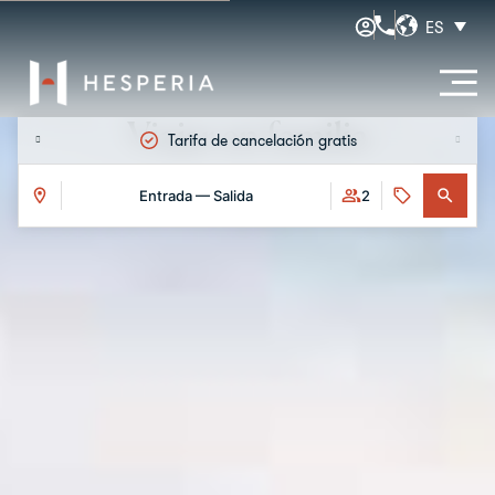
ES
Viajar en familia
Mejor precio garantizado
Early check-in y
Entrada — Salida
2