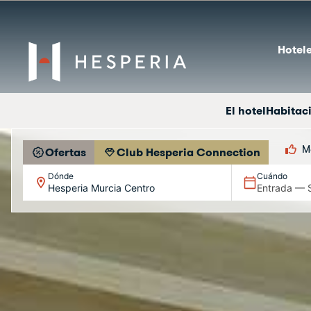
Hotele
El hotel
Habitac
M
Ofertas
Club Hesperia Connection
Dónde
Cuándo
Hesperia Murcia Centro
Entrada — S