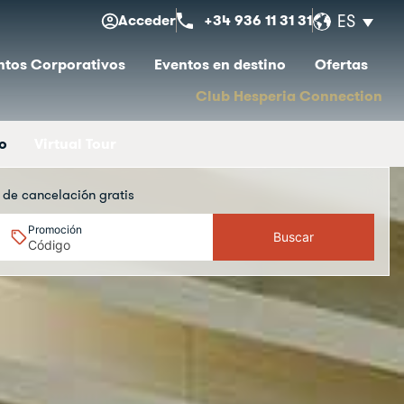
Acceder
+34 936 11 31 31
ES
ntos Corporativos
Eventos en destino
Ofertas
Club Hesperia Connection
o
Virtual Tour
a de cancelación gratis
Promoción
Buscar