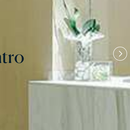
tro
tro