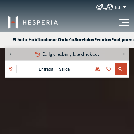
ES
El hotel
Habitaciones
Galería
Servicios
Eventos
Feelyourse
Tarifa de cancelación gratis
Entrada — Salida