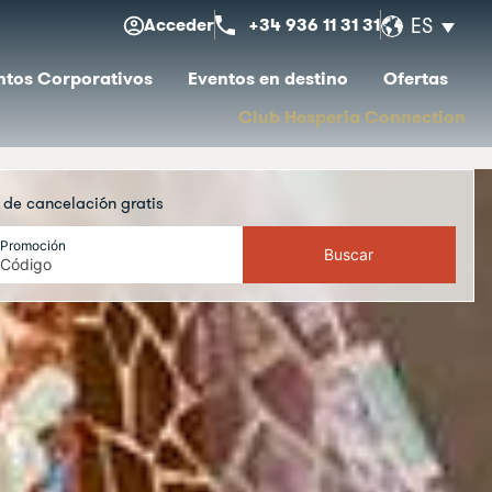
Acceder
+34 936 11 31 31
ES
ntos Corporativos
Eventos en destino
Ofertas
Club Hesperia Connection
a de cancelación gratis
lena de estilo
Promoción
Buscar