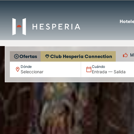
Hotele
M
Ofertas
Club Hesperia Connection
Una ciudad vi
Dónde
Cuándo
Seleccionar
Entrada — Salida