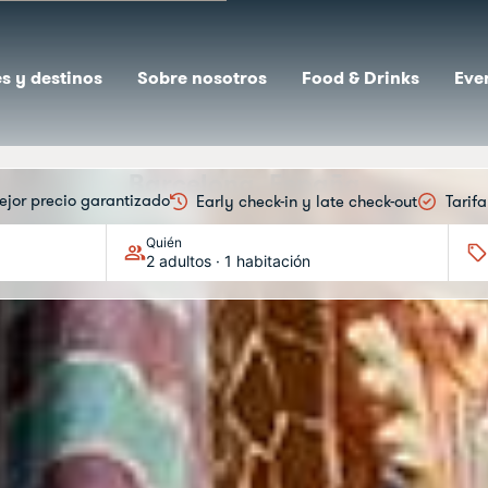
s y destinos
Sobre nosotros
Food & Drinks
Eve
Barcelona, España
ejor precio garantizado
Early check-in y late check-out
Tarif
brante, juvenil y l
Quién
2 adultos · 1 habitación