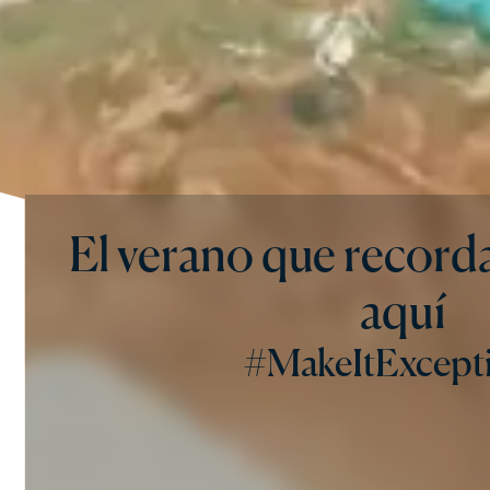
El verano que record
aquí
#MakeItExcept