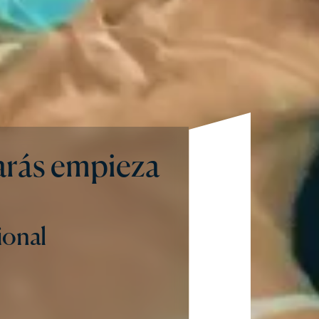
arás empieza
ional