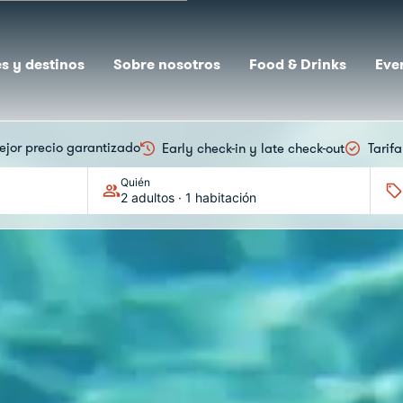
s y destinos
Sobre nosotros
Food & Drinks
Eve
ejor precio garantizado
Early check-in y late check-out
Tarif
Quién
2 adultos · 1 habitación