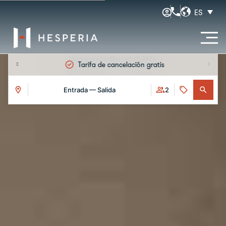
ES
Hesperia Barri Gòtic
El hotel
Habitaciones
Tarifa de cancelación gratis
Galería
Servicios
Eventos
Ofertas
Ub
Habitaciones
Entrada — Salida
2