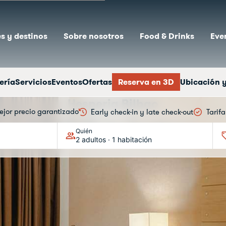
s y destinos
Sobre nosotros
Food & Drinks
Eve
ería
Servicios
Eventos
Ofertas
Reserva en 3D
Ubicación 
Hesperia Bilbao
ejor precio garantizado
Early check-in y late check-out
Tarif
Habitaciones
Quién
2 adultos · 1 habitación