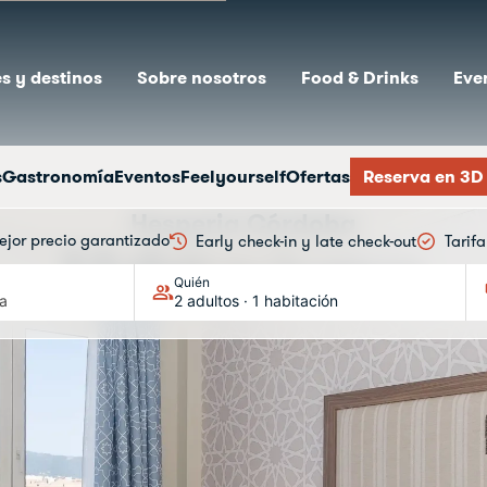
s y destinos
Sobre nosotros
Food & Drinks
Eve
s
Gastronomía
Eventos
Feelyourself
Ofertas
Reserva en 3D
Hesperia Córdoba
ejor precio garantizado
Early check-in y late check-out
Tarif
Habitaciones
Quién
a
2 adultos · 1 habitación