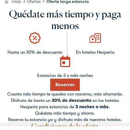
adultos
Quédate más tiempo y paga
2
Desde 13 años
menos
niños
0
Hasta 12 años
Añadir habitación
Aplicar
Hasta un 30% de descuento
En hoteles Hesperia
Estancias de 3 o más noches
Reservar
Cuanto más tiempo te quedes con nosotros, más ahorrarás.
Disfruta de hasta un
30% de descuento
en los hoteles
Hesperia para estancias de
3 noches o más
.
Quédate más tiempo y ahorra.
Reserva tu estancia ya y disfruta más de nuestros hoteles.
Condiciones de la oferta
Términos y condiciones